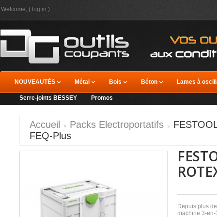
Welcome, (
log in
)
NOUVEAUTÉS
Métal
Bois
Béton
Lames à oscill
Serre-joints BESSEY
Promos
Accueil
Packs Electroportatifs
FESTOOL
FEQ-Plus
FESTO
ROTEX
Depuis plus de
machine 3-en-1 