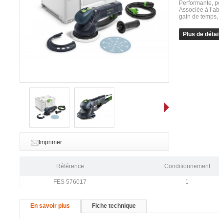
Performante, po
Associée à l’ab
gain de temps, 
Plus de détai
Suivant
Imprimer
Référence
Conditionnement
FES 576017
1
En savoir plus
Fiche technique