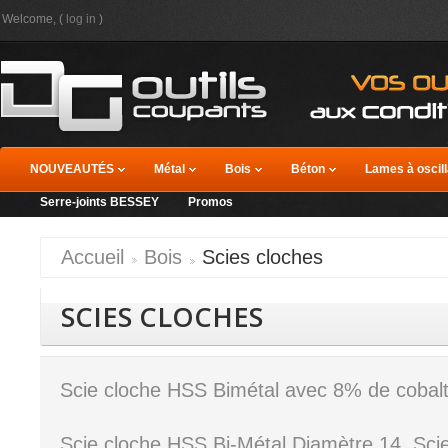
Welcome, (
log in
)
NOUVEAUTÉS
Métal
Bois
Béton
Lames à oscill
Serre-joints BESSEY
Promos
Accueil
Bois
Scies cloches
SCIES CLOCHES
Scie cloche HSS Bimétal avec 8% de cobal
Scie cloche HSS Bi-Métal Diamètre 14, Sci