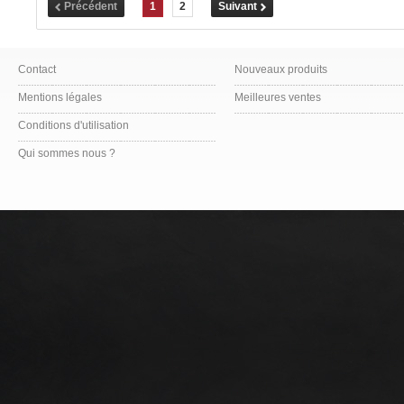
Précédent
1
2
Suivant
Contact
Nouveaux produits
Mentions légales
Meilleures ventes
Conditions d'utilisation
Qui sommes nous ?