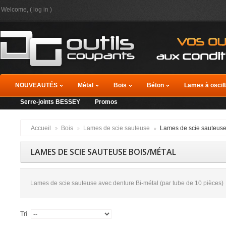
Welcome, (
log in
)
NOUVEAUTÉS
Métal
Bois
Béton
Lames à oscill
Serre-joints BESSEY
Promos
Accueil
Bois
Lames de scie sauteuse
Lames de scie sauteus
LAMES DE SCIE SAUTEUSE BOIS/MÉTAL
Lames de scie sauteuse avec denture Bi-métal (par tube de 10 pièces)
Tri