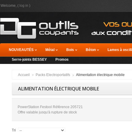
Welcome, (
log in
)
NOUVEAUTÉS
Métal
Bois
Béton
Lames à oscill
Serre-joints BESSEY
Promos
Accueil
Packs Electroportatifs
Alimentation électrique mobile
ALIMENTATION ÉLECTRIQUE MOBILE
PowerStation Festool Référence 205721
Offre valable jusqu'à rupture de stock
Tri