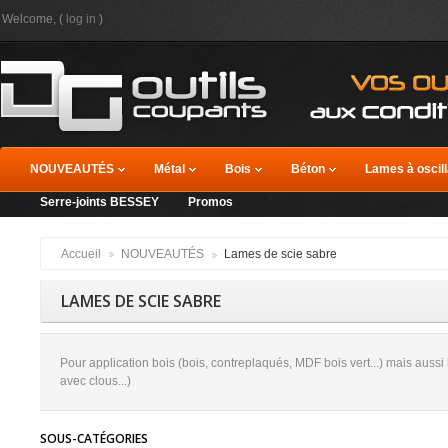
Welcome, (
log in
)
NOUVEAUTÉS
Métal
Bois
Béton
Lames à oscill
Serre-joints BESSEY
Promos
Accueil
NOUVEAUTÉS
Lames de scie sabre
LAMES DE SCIE SABRE
Pour application bois (bois, contreplaqués, MDF bois vert...) mais aussi b
avec clous...)
SOUS-CATÉGORIES