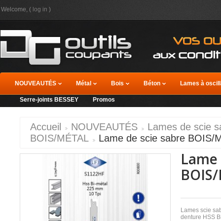
Welcome, (
log in
)
NOUVEAUTÉS
Métal
Bois
Béton
Lames à oscill
Serre-joints BESSEY
Promos
Accueil
NOUVEAUTÉS
Lames de scie s
BOIS/MÉTAL
Lame de scie sabre BOIS
Lame 
BOIS/
Lames scie sa
denture HSS Bi-