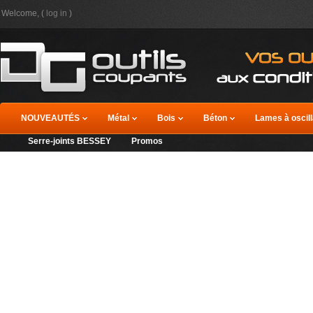
Welcome, (
log in
)
NOUVEAUTÉS
Métal
Bois
Béton
Lames à oscill
Serre-joints BESSEY
Promos