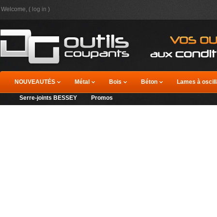
Welcome, (
log in
)
NOUVEAUTÉS
Métal
Bois
Béton
Lames à oscill
Serre-joints BESSEY
Promos